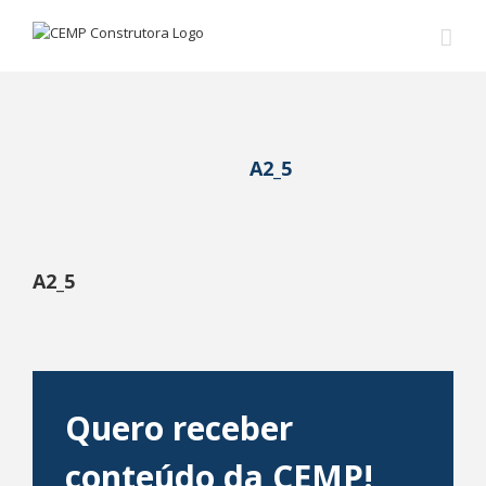
A2_5
A2_5
Quero receber
conteúdo da CEMP!